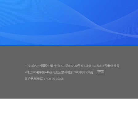
中文域名:中国民生银行 京ICP证040430号京ICP备05020372号电信业务
审批[2004]字第440函电信业务审批[2004]字第520函
IPV6
客户热线电话：400-66-95568