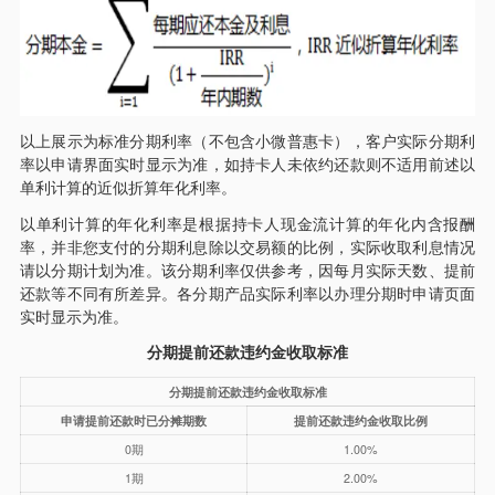
以上展示为标准分期利率（不包含小微普惠卡），客户实际分期利
率以申请界面实时显示为准，如持卡人未依约还款则不适用前述以
单利计算的近似折算年化利率。
以单利计算的年化利率是根据持卡人现金流计算的年化内含报酬
率，并非您支付的分期利息除以交易额的比例，实际收取利息情况
请以分期计划为准。该分期利率仅供参考，因每月实际天数、提前
还款等不同有所差异。各分期产品实际利率以办理分期时申请页面
实时显示为准。
分期提前还款违约金收取标准
分期提前还款
违约金收取标准
申请提前还款时已分摊期数
提前还款违约金收取比例
0期
1.00%
1期
2.00%