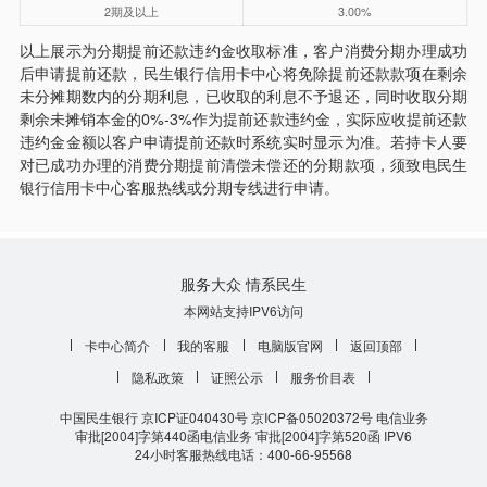
2期及以上
3.00%
以上展示为分期提前还款违约金收取标准，客户消费分期办理成功
后申请提前还款，民生银行信用卡中心将免除提前还款款项在剩余
未分摊期数内的分期利息，已收取的利息不予退还，同时收取分期
剩余未摊销本金的0%-3%作为提前还款违约金，实际应收提前还款
违约金金额以客户申请提前还款时系统实时显示为准。若持卡人要
对已成功办理的消费分期提前清偿未偿还的分期款项，须致电民生
银行信用卡中心客服热线或分期专线进行申请。
服务大众 情系民生
本网站支持IPV6访问
卡中心简介
我的客服
电脑版官网
返回顶部
隐私政策
证照公示
服务价目表
中国民生银行 京ICP证040430号 京ICP备05020372号 电信业务
审批[2004]字第440函电信业务 审批[2004]字第520函 IPV6
24小时客服热线电话：400-66-95568