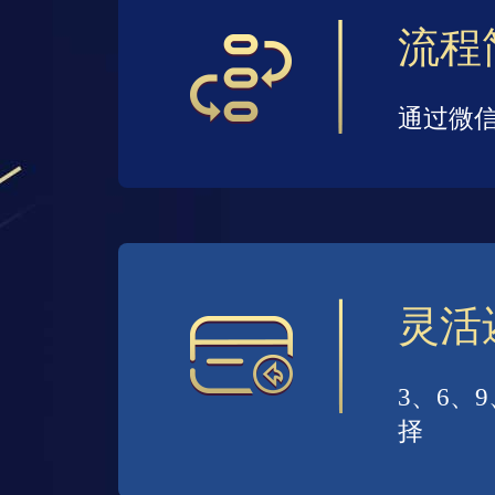
流程
通过微信
灵活
3、6、
择