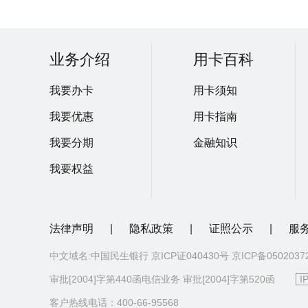
业务介绍
用卡百科
我要办卡
用卡须知
我要优惠
用卡指南
我要分期
金融知识
我要权益
法律声明
|
隐私政策
|
证照公示
|
服
中文域名:中国民生银行 京ICP证040430号 京ICP备050203
审批[2004]字第440函电信业务 审批[2004]字第520函
I
客户热线电话：400-66-95568