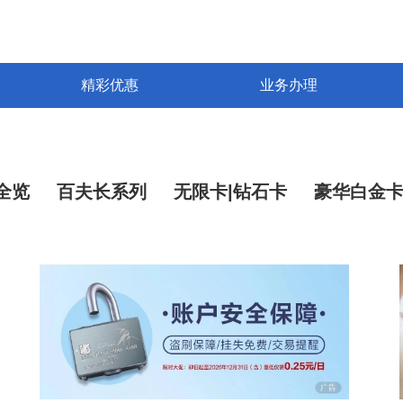
精彩优惠
业务办理
全览
百夫长系列
无限卡|钻石卡
豪华白金