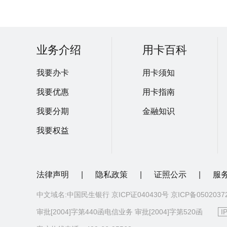
业务介绍
用卡百科
我要办卡
用卡须知
我要优惠
用卡指南
我要分期
金融知识
我要权益
法律声明
|
隐私政策
|
证照公示
|
服
中文域名:中国民生银行 京ICP证040430号 京ICP备050203
审批[2004]字第440函电信业务 审批[2004]字第520函
I