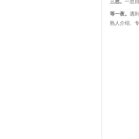
三思。
一思
等一夜。
遇
熟人介绍、