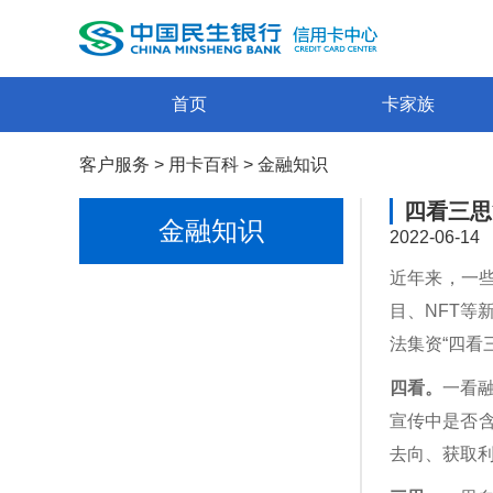
首页
卡家族
客户服务
>
用卡百科
>
金融知识
四看三思
金融知识
2022-06-14
近年来，一
目、NFT
法集资“四看
四看。
一看
宣传中是否
去向、获取