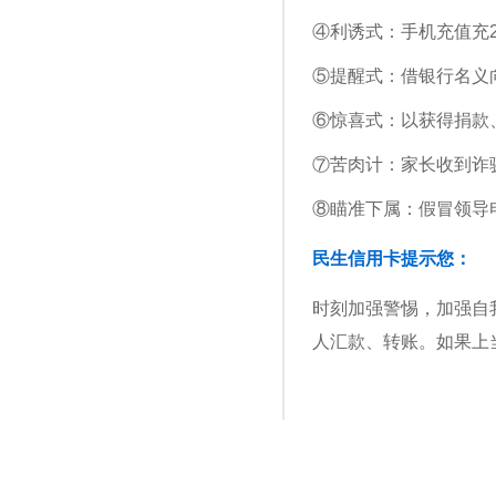
④利诱式：手机充值充2
⑤提醒式：借银行名义向
⑥惊喜式：以获得捐款
⑦苦肉计：家长收到诈
⑧瞄准下属：假冒领导
民生信用卡提示您：
时刻加强警惕，加强自
人汇款、转账。如果上