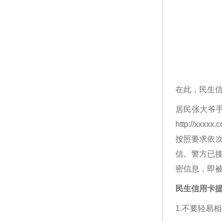
在此，民生
居民张大爷手
http://
按照要求依
信。警方已
密信息，即
民生信用卡提
1.不要轻易