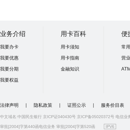
业务介绍
用卡百科
便
我要办卡
用卡须知
常
我要优惠
用卡指南
营
我要分期
金融知识
AT
我要权益
法律声明
|
隐私政策
|
证照公示
|
服务价目表
中文域名:中国民生银行 京ICP证040430号 京ICP备05020372号 电信业
审批[2004]字第440函电信业务 审批[2004]字第520函
IPV6