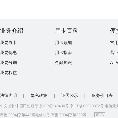
业务介绍
用卡百科
便
我要办卡
用卡须知
常
我要优惠
用卡指南
营
我要分期
金融知识
AT
我要权益
法律声明
|
隐私政策
|
证照公示
|
服务价目表
中文域名:中国民生银行 京ICP证040430号 京ICP备05020372号 电信业
审批[2004]字第440函电信业务 审批[2004]字第520函
IPV6