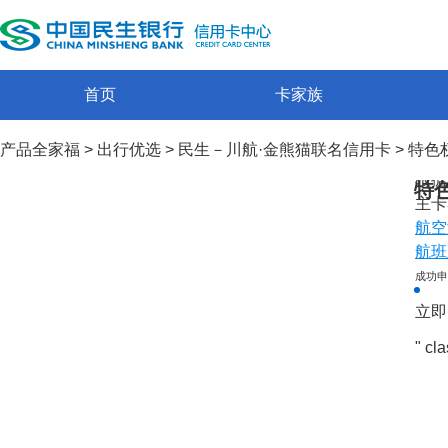
持卡
首页
卡家族
民生
http
产品全家福
>
出行优选
>
民生－川航·金熊猫联名信用卡
>
特色
仅此
根据
特
主卡
航空
航班
成功申
立即
" cl