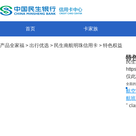
信
金
标
首页
卡家族
豪
产品全家福
>
出行优选
>
民生南航明珠信用卡
>
特色权益
持卡
特
民生
http
仅此
全面的
航空
航班
" cl