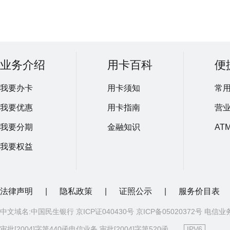
业务介绍
用卡百科
便
我要办卡
用卡须知
常
我要优惠
用卡指南
营
我要分期
金融知识
AT
我要权益
法律声明
|
隐私政策
|
证照公示
|
服务价目表
中文域名:中国民生银行 京ICP证040430号 京ICP备05020372号 电信业
审批[2004]字第440函电信业务 审批[2004]字第520函
IPV6