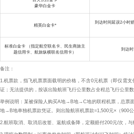
豪华白金卡
到达时间延误2小时赔
精英白金卡*
标准白金卡 （指定航空联名卡、民生商旅主
到达时
题信用卡、航旅纵横联名信用卡）
备注：
1.机票款，指飞机票票面载明的价格，不含0元机票（即仅需
证；无法提供的，按该出险航班飞行公里数占全程总飞行公里数
举例说明：某被保险人购买A地→B地→C地的联程机票，总票面价
地→B地单独机票款凭证。则出险航班机票款=1,500元×（900公里
2.航班取消、取消后改签、返航或备降，定额赔付200元/次