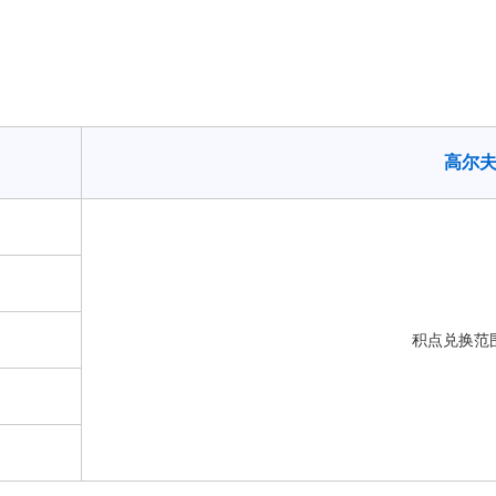
高尔
积点兑换范