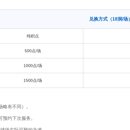
兑换方式（18洞/场
纯积点
500点/场
1000点/场
1500点/场
场略有不同）。
可预约下次服务。
以球场实际可预约为准。