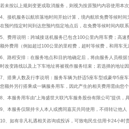
若未按以上规则变更或取消服务，则视为按原预约内容使用本次
4、接机服务以航班落地时间开始计算，境内航班免费等候时间为
在预约指定时间到达您预约指定地点后，在免费等候时间内联系
5、费用说明：跨城接送机服务已包含100公里内用车费；高
额外费用（例如超过100公里的里程费，超时等候费，和用车
6、路程安排：在服务地点和目的地确定后，将由服务人员根据
时改变路线以及上下车地址将被视作服务结束；若选择的地址因
7、搭乘人数及行李说明：服务车辆为舒适5座车型或豪华5座
您额外另行搭乘成一辆服务用车，因此产生的相关费用需由您个
8、本服务用车由“上海盛世大联汽车服务股份有限公司”提供，具体
9、本服务仅限持卡人本人或携同嘉宾共同使用，不得转让他人
10、如有非凡礼遇相关咨询或投诉，可致电民生信用卡24小时贵宾专线