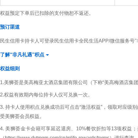
权益预定下单后已扣除的支付物恕不返还。
预订渠道
民生信用卡持卡人可登录民生信用卡全民生活APP/微信服务号"
了解“非凡礼遇”积点
权益细则
1.美狮荟是美高梅亚太酒店集团有限公司（下称“美高梅酒店集
2.权益有效期内每位持卡人仅可兑换一次。
3. 持卡人使用积点兑换成功后可点击“激活权益”，领取对应级
受美狮荟会员权益。
4. 美狮荟金卡会籍可享延迟退房、10%餐饮折扣等13项权
（https://www.dytmgm.com/cn/mlife-rewar