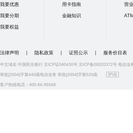
我要优惠
用卡指南
营
我要分期
金融知识
AT
我要权益
法律声明
|
隐私政策
|
证照公示
|
服务价目表
中文域名:中国民生银行 京ICP证040430号 京ICP备05020372号 电信业
审批[2004]字第440函电信业务 审批[2004]字第520函
IPV6
客户热线电话：400-66-95568