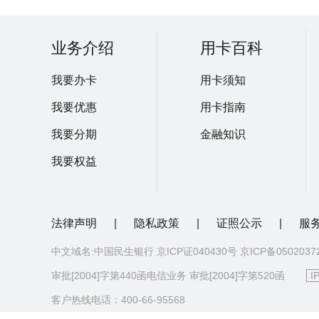
业务介绍
用卡百科
我要办卡
用卡须知
我要优惠
用卡指南
我要分期
金融知识
我要权益
法律声明
|
隐私政策
|
证照公示
|
服
中文域名:中国民生银行 京ICP证040430号 京ICP备050203
审批[2004]字第440函电信业务 审批[2004]字第520函
I
客户热线电话：400-66-95568